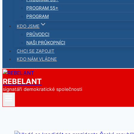
PROGRAM 55+
PROGRAM
KDO JSME
PRŮVODCI
NAŠI PRŮKOPNÍCI
CHCI SE ZAPOJIT
KDO NÁM VLÁDNE
REBELANT
signatáři demokratické společnosti