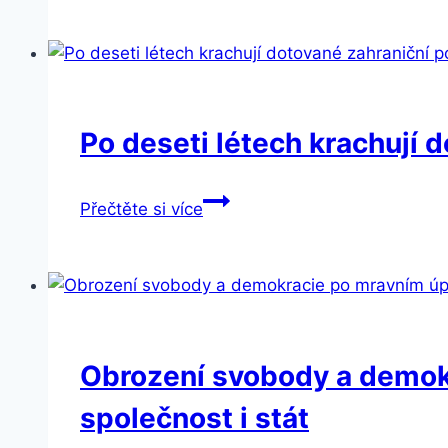
PRO
se
stala
zklamáním
a
Po deseti létech krachují 
vlasní
karikaturou
Po
Přečtěte si více
politiky
deseti
létech
krachují
dotované
zahraniční
podnikky,
Obrození svobody a demok
Češi
společnost i stát
plní
pracovní