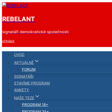
Přeskočit
na
REBELANT
obsah
signatáři demokratické společnosti
přihlásit
ÚVOD
AKTUÁLNĚ
FORUM
SIGNATÁŘI
STAVÍME PROGRAM
ANKETY
NAŠE TEZE
PROGRAM 18+
PROGRAM 35+