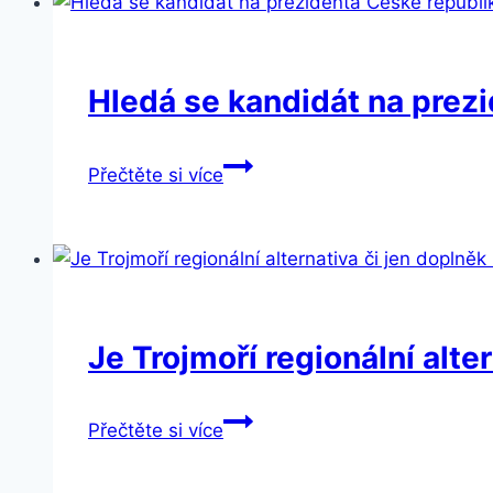
Hledá se kandidát na prez
Hledá
Přečtěte si více
se
kandidát
na
prezidenta
České
republiky
Je Trojmoří regionální alte
Je
Přečtěte si více
Trojmoří
regionální