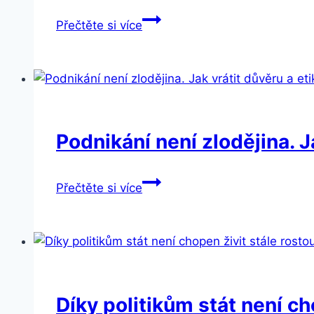
úřady
Obrození
Přečtěte si více
svobody
a
demokracie
po
mravním
úpadku
Podnikání není zlodějina. J
Česka,
nová
Podnikání
Přečtěte si více
šance
není
pro
zlodějina.
společnost
Jak
i
vrátit
stát
důvěru
a
Díky politikům stát není c
etiku