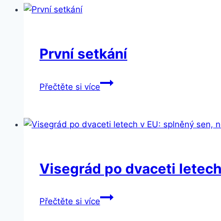
alternativa
či
jen
doplněk
První setkání
k
Evropské
První
Přečtěte si více
unii?
setkání
Visegrád po dvaceti letech
Visegrád
Přečtěte si více
po