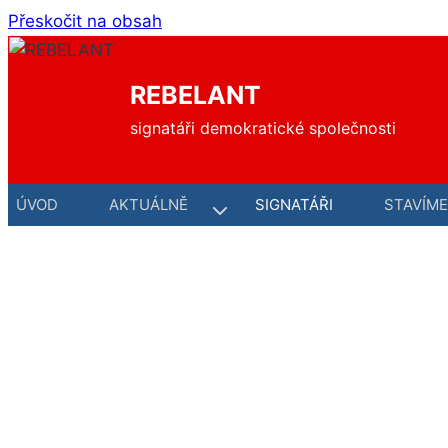
Přeskočit na obsah
REBELANT
signatáři demokratické společnosti
ÚVOD
AKTUÁLNĚ
SIGNATÁŘI
STAVÍM